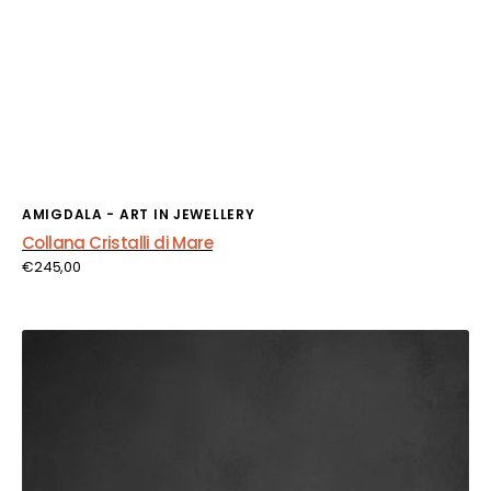
Fornitore:
AMIGDALA - ART IN JEWELLERY
Collana Cristalli di Mare
Prezzo
€245,00
di
listino
Orecchini
Giardini
di
Noor