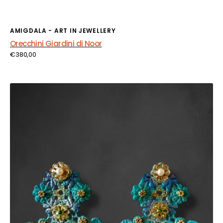
Fornitore:
AMIGDALA - ART IN JEWELLERY
Orecchini Giardini di Noor
Prezzo
€380,00
di
listino
Orecchini
Zefiro
di
Sicilia