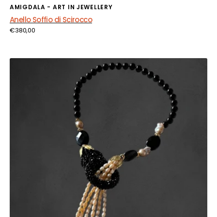
Fornitore:
AMIGDALA - ART IN JEWELLERY
Anello Soffio di Scirocco
Prezzo
€380,00
di
listino
Collana
Notte
di
Perle
e
Stelle