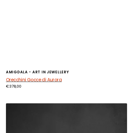
Fornitore:
AMIGDALA - ART IN JEWELLERY
Orecchini Gocce di Aurora
Prezzo
€378,00
di
listino
Orecchini
Fior
d’Azzurro