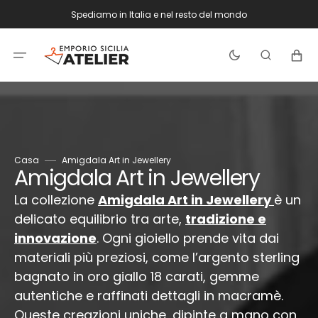
Vai
Spediamo in Italia e nel resto del mondo
direttamente
ai
contenuti
Carrello
Casa
Amigdala Art in Jewellery
Collezione:
Amigdala Art in Jewellery
La collezione
Amigdala Art in
Jewellery
è un
delicato equilibrio tra arte,
tradizione e
innovazione
. Ogni gioiello prende vita dai
materiali più preziosi, come l’argento sterling
bagnato in oro giallo 18 carati, gemme
autentiche e raffinati dettagli in macramè.
Queste
creazioni uniche
,
dipinte a mano con