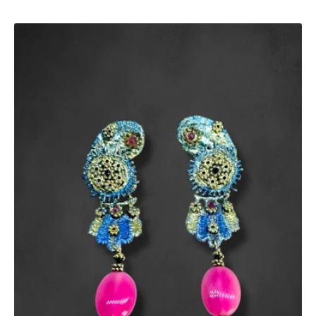
listino
Orecchini
Gocce
di
Aurora