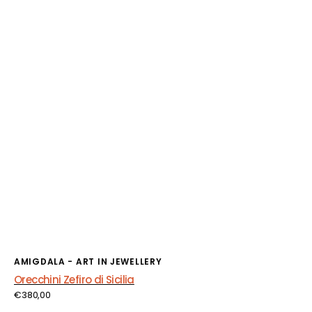
Fornitore:
AMIGDALA - ART IN JEWELLERY
Orecchini Zefiro di Sicilia
Prezzo
€380,00
di