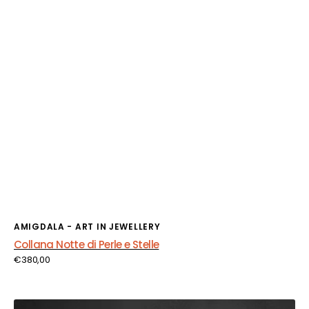
Fornitore:
AMIGDALA - ART IN JEWELLERY
Collana Notte di Perle e Stelle
Prezzo
€380,00
di
listino
Collana