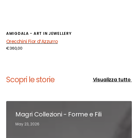
Fornitore:
AMIGDALA - ART IN JEWELLERY
Orecchini Fior d’Azzurro
Prezzo
€360,00
di
listino
Scopri le storie
Visualizza tutto
Magri Collezioni - Forme e Fili
May 23, 2026