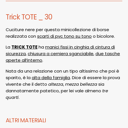
Trick TOTE _ 30
Cuciture nere per questa minicollezione di borse
realizzata con
scarti di pvc tono su tono
o bicolore.
La
TRICK TOTE
ha
manici fissi in cinghia di cintura di
sicurezza
,
chiusura a cerniera sganciabile
,
due tasche
aperte all’interno
.
Nata da una relazione con un tipo altissimo che poi è
sparito, è la
alta della famiglia
. Dice di essere la prova
vivente che il detto
altezza
,
mezza bellezza
sia
dannatamente patetico, per lei vale almeno
tre
quarti
.
ALTRI MATERIALI