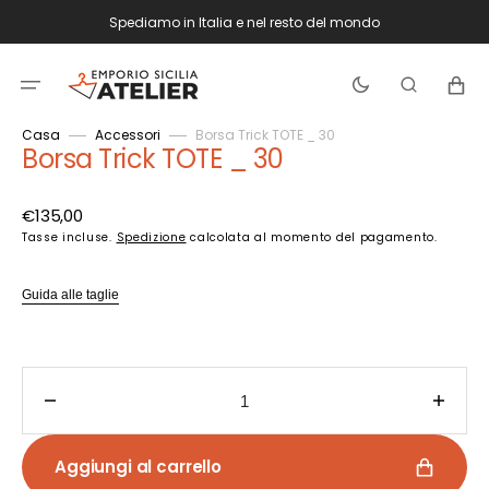
Vai
Spediamo in Italia e nel resto del mondo
direttamente
ai
contenuti
Carrello
Casa
Accessori
Borsa Trick TOTE _ 30
Borsa Trick TOTE _ 30
Prezzo
€135,00
di
Tasse incluse.
Spedizione
calcolata al momento del pagamento.
listino
Guida alle taglie
Diminuisci
Aume
quantità
quant
per
per
Aggiungi al carrello
Borsa
Borsa