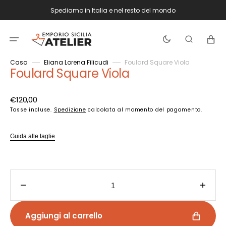
Vai
Spediamo in Italia e nel resto del mondo
direttamente
ai
contenuti
Carrello
Casa
Eliana Lorena Filicudi
Foulard Square Viola
Foulard Square Viola
Prezzo
€120,00
di
Tasse incluse.
Spedizione
calcolata al momento del pagamento.
listino
Guida alle taglie
Diminuisci
Aume
quantità
quant
per
per
Aggiungi al carrello
Foulard
Foula