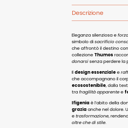
Descrizione
Eleganza silenziosa e
forza
simbolo di
sacrificio cons
che affrontò il destino co
collezione
Thumos
raccon
donarsi
senza perdere la p
Il
design essenziale
e
raf
che accompagnano il corpo
ecosostenibile
, dalla tex
tra
fragilità apparente
e
f
Ifigenia
è l’abito della d
grazia
anche nel dolore.
e
trasformazione
, rendend
oltre che di stile
.