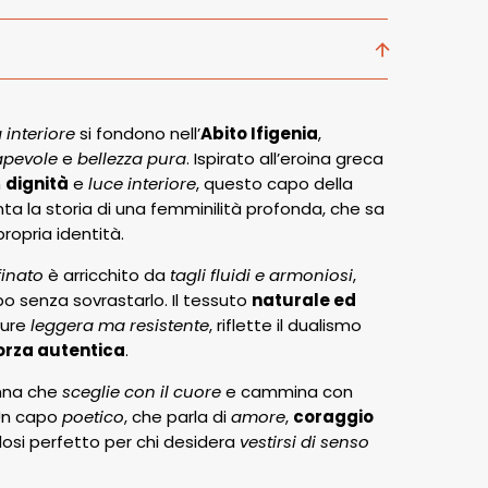
 interiore
si fondono nell’
Abito Ifigenia
,
apevole
e
bellezza pura
. Ispirato all’eroina greca
n
dignità
e
luce interiore
, questo capo della
ta la storia di una femminilità profonda, che sa
ropria identità.
finato
è arricchito da
tagli fluidi e armoniosi
,
 senza sovrastarlo. Il tessuto
naturale ed
ture
leggera ma resistente
, riflette il dualismo
orza autentica
.
onna che
sceglie con il cuore
e cammina con
 Un capo
poetico
, che parla di
amore
,
coraggio
osi perfetto per chi desidera
vestirsi di senso