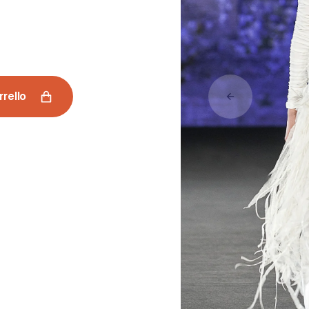
a
Ricchezza Falcone
Spazio IF
Tile Gioielli
rrello
Tommasine
Vali
Tiziana Nozzetti
VerdeAcqua
MV Marianna Vigneri
Stefania Aiello -
Librart
Magri Creazioni