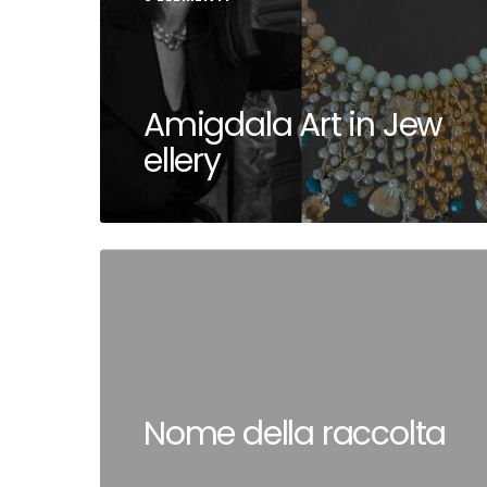
Amigdala Art in Jew
ellery
Nome della raccolta