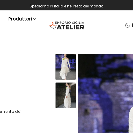
Spediamo in Italia e nel resto del mondo
Produttori
Amigdala
Angilù
Briuccia Sicilian Style
Enza Garraffa
i
Ignazio Bissoli
i
Junkle
e Stole
Lemorè
omento del
Marcela Salvador
Marcella Lussi