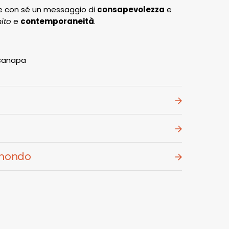
re con sé un messaggio di
consapevolezza
e
ito
e
contemporaneità
.
 canapa
l mondo