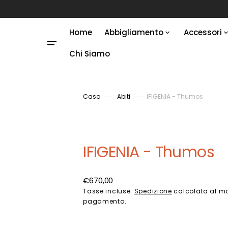
Vai
direttamente
ai
contenuti
Home
Abbigliamento
Accessori
Chi Siamo
Abiti
Anelli
Gonne
Borse
Giacche
Bracciali
Casa
Abiti
IFIGENIA - Thumos
Kimono
Collane
Cappotti
Costum
IFIGENIA - Thumos
Abbigliamento Uomo
Orecchin
Prezzo
€670,00
Cinture
Sciarpe 
di
Tasse incluse.
Spedizione
calcolata al m
pagamento.
listino
Pigiami
Giacche