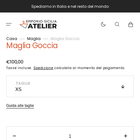
Vai
Spediamo in Italia e nel resto del mondo
direttamente
ai
contenuti
Carrello
Casa
Maglia
Maglia Goccia
Maglia Goccia
Prezzo
€100,00
di
Tasse incluse.
Spedizione
calcolata al momento del pagamento.
listino
TAGLIA
Guida alle taglie
Diminuisci
Aume