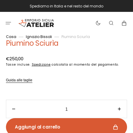
Vai
Spediamo in Italia e nel resto del mondo
direttamente
ai
contenuti
Carrello
Casa
Ignazio Bissoli
Piumino Sciurìa
Piumino Sciurìa
Prezzo
€250,00
di
Tasse incluse.
Spedizione
calcolata al momento del pagamento.
listino
Guida alle taglie
Diminuisci
Aume
quantità
quant
per
per
Aggiungi al carrello
Piumino
Piumi