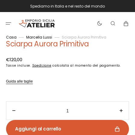
Vai
Spediamo in Italia e nel resto del mondo
direttamente
ai
contenuti
Carrello
Casa
Marcella Lussi
Sciarpa Aurora Primitiva
Sciarpa Aurora Primitiva
Prezzo
€120,00
di
Tasse incluse.
Spedizione
calcolata al momento del pagamento.
listino
Guida alle taglie
Diminuisci
Aume
quantità
quant
per
per
Aggiungi al carrello
Sciarpa
Sciar