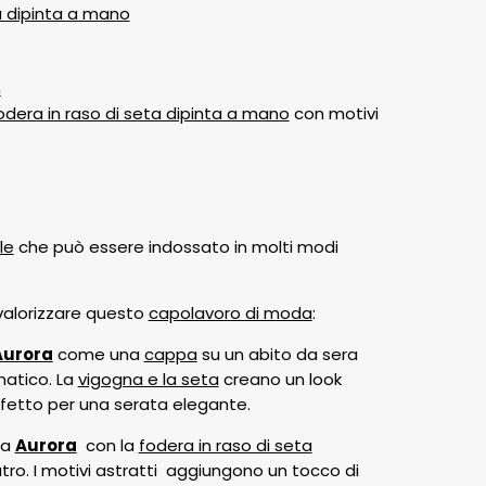
a dipinta a mano
m
odera in raso di seta dipinta a mano
con motivi
le
che può essere indossato in molti modi
r valorizzare questo
capolavoro di moda
:
Aurora
come una
cappa
su un abito da sera
matico. La
vigogna e la seta
creano un look
erfetto per una serata elegante.
sa
Aurora
con la
fodera in raso di seta
tro. I motivi astratti aggiungono un tocco di