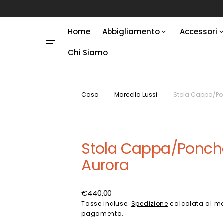
Vai
direttamente
ai
contenuti
Home
Abbigliamento
Accessori
Chi Siamo
Abiti
Anelli
Gonne
Borse
Giacche
Bracciali
Casa
Marcella Lussi
Stola Cappa/Po
Kimono
Collane
Cappotti
Costum
Stola Cappa/Ponch
Abbigliamento Uomo
Orecchin
Aurora
Cinture
Sciarpe 
Prezzo
€440,00
Pigiami
di
Tasse incluse.
Spedizione
calcolata al m
pagamento.
listino
Giacche