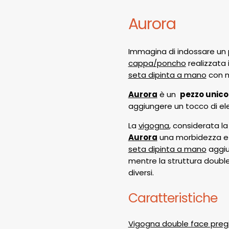
Aurora
Immagina di indossare un p
cappa/poncho
realizzata 
seta dipinta a mano
con m
Aurora
è un
pezzo unico
aggiungere un tocco di ele
La
vigogna
, considerata la
Aurora
una morbidezza e 
seta dipinta a mano
aggi
mentre la struttura doubl
diversi.
Caratteristiche
Vigogna double face preg