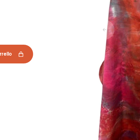
a
Ricchezza Falcone
Spazio IF
Tile Gioielli
Tommasine
rrello
Vali
Tiziana Nozzetti
VerdeAcqua
MV Marianna Vigneri
Stefania Aiello -
Librart
Magri Creazioni