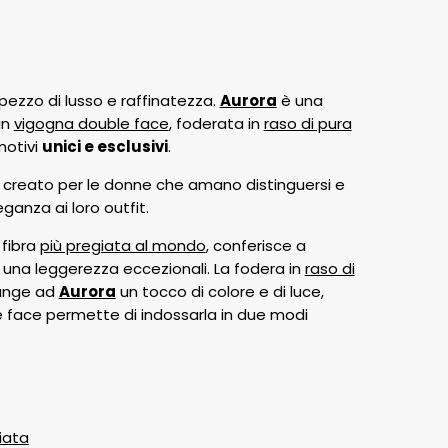
ezzo di lusso e raffinatezza.
Aurora
è una
in
vigogna double face
, foderata in
raso di pura
otivi
unici e esclusivi
.
creato per le donne che amano distinguersi e
ganza ai loro outfit.
 fibra
più pregiata al mondo
, conferisce a
una leggerezza eccezionali. La fodera in
raso di
unge ad
Aurora
un tocco di colore e di luce,
e face permette di indossarla in due modi
iata