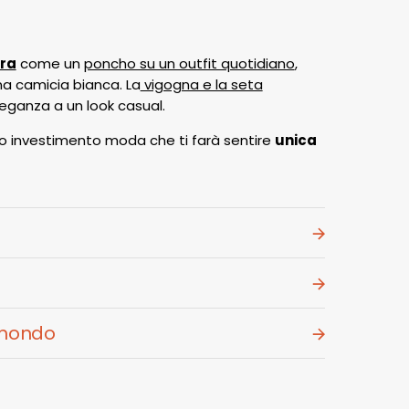
ra
come un
poncho su un outfit quotidiano
,
na camicia bianca. La
vigogna e la seta
eganza a un look casual.
o investimento moda che ti farà sentire
unica
l mondo