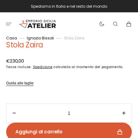
Vai
Spediamo in Italia e nel resto del mondo
direttamente
ai
contenuti
Carrello
Casa
Ignazio Bissoli
Stola Zaira
Stola Zaira
Prezzo
€230,00
di
Tasse incluse.
Spedizione
calcolata al momento del pagamento.
listino
Guida alle taglie
Diminuisci
Aume
quantità
quant
per
per
Aggiungi al carrello
Stola
Stola