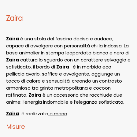
Zaira
Zaira
è una stola dal fascino deciso e audace,
capace di avvolgere con personalità chi la indossa. La
base animalier in stampa leopardata bianco e nero di
Zaira
cattura lo sguardo con un carattere
selvaggio e
sofisticato
. Il bordo di
Zaira
è in
morbida eco-
pelliccia avorio
, soffice e avvolgente, aggiunge un
tocco di
calore e sensualità
, creando un contrasto
armonioso tra
grinta metropolitana e cocoon
raffinato.
Zaira
è un accessorio che racchiude due
anime: l’
energia indomabile e l’eleganza sofisticata
.
Zaira
è realizzata
a mano
.
Misure