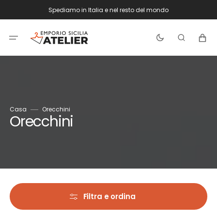
Vai
Spediamo in Italia e nel resto del mondo
direttamente
ai
contenuti
Carrello
Casa
Orecchini
Collezione:
Orecchini
Filtra e ordina