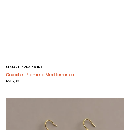
Fornitore:
MAGRI CREAZIONI
Orecchini Fiamma Mediterranea
Prezzo
€45,00
di
listino
Orecchini
Acqua
di
Luce