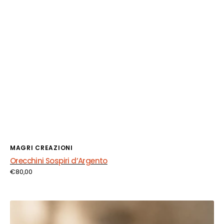
Fornitore:
MAGRI CREAZIONI
Orecchini Sospiri d’Argento
Prezzo
€80,00
di
listino
Orecchini
Fiamma