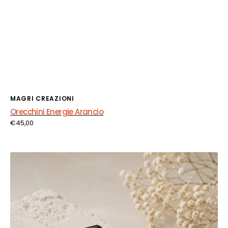
Fornitore:
MAGRI CREAZIONI
Orecchini Energie Arancio
Prezzo
€45,00
di
listino
Orecchini
Notte
Dorata