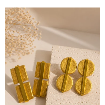
listino
Orecchini
Essenza
Oro