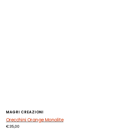
Fornitore:
MAGRI CREAZIONI
Orecchini Orange Monolite
Prezzo
€35,00
di