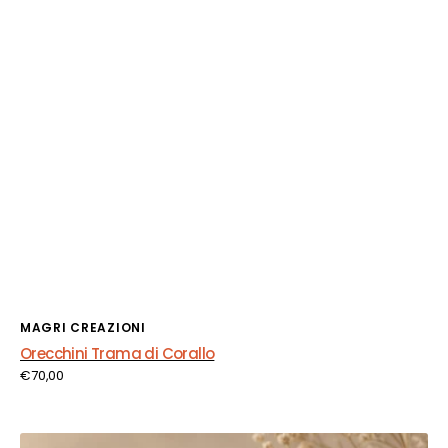
Fornitore:
MAGRI CREAZIONI
Orecchini Trama di Corallo
Prezzo
€70,00
di
listino
Orecchini