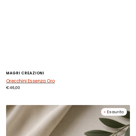
Fornitore:
MAGRI CREAZIONI
Orecchini Essenza Oro
Prezzo
€46,00
di
listino
Orecchini
Esaurito
Trama
Perlata